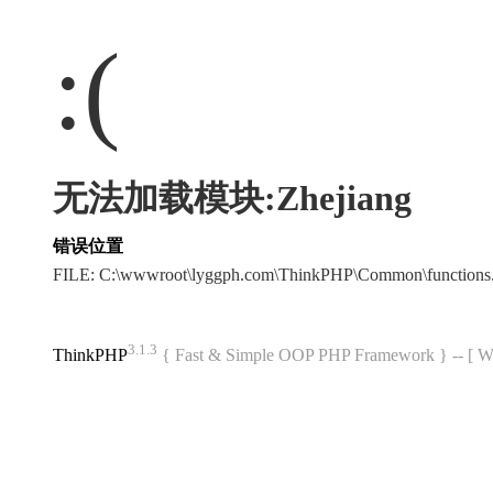
:(
无法加载模块:Zhejiang
错误位置
FILE: C:\wwwroot\lyggph.com\ThinkPHP\Common\function
3.1.3
ThinkPHP
{ Fast & Simple OOP PHP Framework } -- 